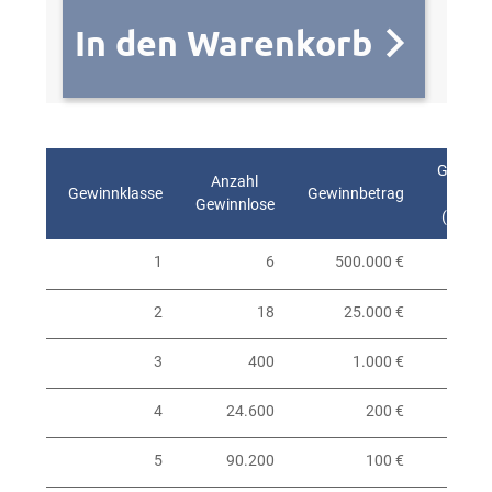
In den Warenkorb
Gewinnw
Anzahl
Gewinnklasse
Gewinnbetrag
Gewinnlose
(kaufm
1
6
500.000 €
2
18
25.000 €
3
400
1.000 €
4
24.600
200 €
5
90.200
100 €